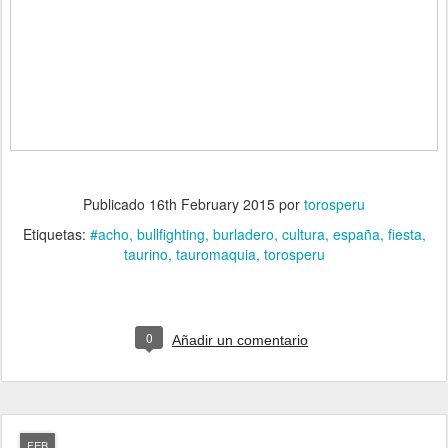
Publicado
16th February 2015
por
torosperu
Etiquetas:
#acho
bullfighting
burladero
cultura
españa
fiesta
taurino
tauromaquia
torosperu
0
Añadir un comentario
FEB